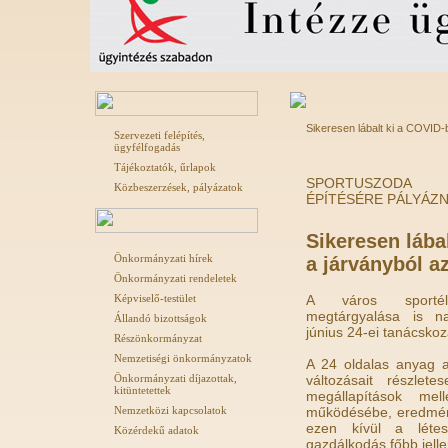
Sikeresen lábalt ki a COVID
Szervezeti felépítés,
ügyfélfogadás
Tájékoztatók, űrlapok
SPORTUSZODA
Közbeszerzések, pályázatok
ÉPÍTÉSÉRE PÁLYÁZ
Sikeresen lábal
Önkormányzati hírek
a járványból a
Önkormányzati rendeletek
Képviselő-testület
A város sportél
megtárgyalása is na
Állandó bizottságok
június 24-ei tanácsko
Részönkormányzat
Nemzetiségi önkormányzatok
A 24 oldalas anyag a
Önkormányzati díjazottak,
változásait részlet
kitüntetettek
megállapítások mell
Nemzetközi kapcsolatok
működésébe, eredmény
ezen kívül a létes
Közérdekű adatok
gazdálkodás főbb jell