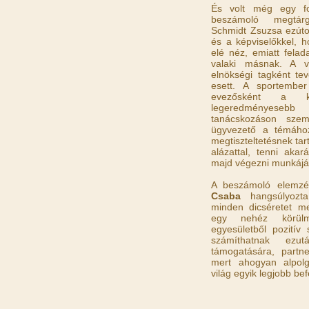
És volt még egy fo
beszámoló megtár
Schmidt Zsuzsa ezúto
és a képviselőkkel,
elé néz, emiatt felad
valaki másnak. A v
elnökségi tagként t
esett. A sportember
evezősként a kl
legeredményeseb
tanácskozáson szem
ügyvezető a témához
megtiszteltetésnek tar
alázattal, tenni akará
majd végezni munkáját
A beszámoló elemz
Csaba
hangsúlyozt
minden dicséretet m
egy nehéz körülm
egyesületből pozitív 
számíthatnak ezu
támogatására, partn
mert ahogyan alpolg
világ egyik legjobb bef