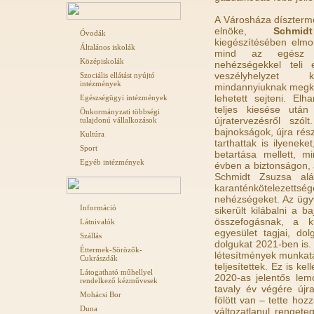
A Városháza díszter
elnöke,
Schmi
Óvodák
kiegészítésében elmo
Általános iskolák
mind az egész vi
Középiskolák
nehézségekkel teli 
veszélyhelyzet k
Szociális ellátást nyújtó
intézmények
mindannyiuknak megkü
lehetett sejteni. El
Egészségügyi intézmények
teljes kiesése után
Önkormányzati többségi
újratervezésről szó
tulajdonú vállalkozások
bajnokságok, újra rés
Kultúra
tarthattak is ilyene
Sport
betartása mellett, 
Egyéb intézmények
évben a biztonságon,
Schmidt Zsuzsa aláh
karanténkötelezet
nehézségeket. Az ügy
Információ
sikerült kilábalni a b
összefogásnak, a 
Látnivalók
egyesület tagjai, dol
Szállás
dolgukat 2021-ben is. 
Éttermek-Sörözők-
létesítmények munkatár
Cukrászdák
teljesítettek. Ez is ke
Látogatható műhellyel
2020-as jelentős lem
rendelkező kézművesek
tavaly év végére újra
Mohácsi Bor
fölött van – tette hoz
Duna
változatlanul renget