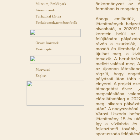
önkormányzat az é
Múzeum, Emlékpark
formában is rengeteg 
Kirándulások
Turisztikai kártya
Ahogy említettük
Fotóalbumok,természetfotók
létesítmények helyzet
olvasható, a 2020/2
keretein belül az Ú
felújítására pályáza
Orvosi körzetek
révén a szurkolók, l
mosdó és illemhely ép
Vásárnaptár
újulhat meg, a kivi
tervezik. A beruházá
mellett valósul meg. 
az újonnan létesíte
Magyarul
rögzíti, hogy enged
English
pályázati úton több mi
elnyerni. A projekt e
támogatást élvez. „
megvalósítása, valam
előreláthatólag a 20
meg, sikeres pályáz
után”. A nagyszabású f
Városi Uszoda befog
létesítmény 15 év utá
így a vízilabda és
fejleszthető tovább
sportuszoda felépítésé